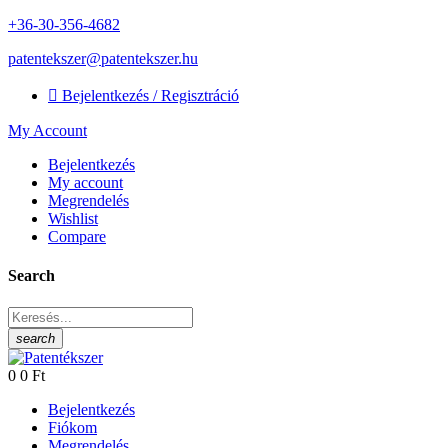
+36-30-356-4682
patentekszer@patentekszer.hu

Bejelentkezés / Regisztráció
My Account
Bejelentkezés
My account
Megrendelés
Wishlist
Compare
Search
search
0
0 Ft
Bejelentkezés
Fiókom
Megrendelés