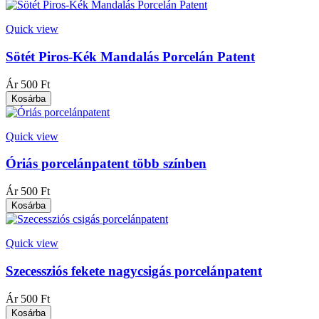
Quick view
Sötét Piros-Kék Mandalás Porcelán Patent
Ár
500 Ft
Kosárba
Quick view
Óriás porcelánpatent több színben
Ár
500 Ft
Kosárba
Quick view
Szecessziós fekete nagycsigás porcelánpatent
Ár
500 Ft
Kosárba