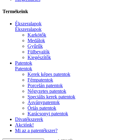
Termékeink
Ékszeralapok
Ékszeralapok
Karkötők
Medálok
Gyűrűk
Fülbevalók
Kiegészítők
Patentok
Patentok
Kerek képes patentok
Fémpatentok
Porcelán patentok
Négyzetes patentok
Speciális kerek patentok
Ásványpatentok
Óriás patentok
Karácsonyi patentok
Divatékszerek
Akciónk!
Mi az a patentékszer?