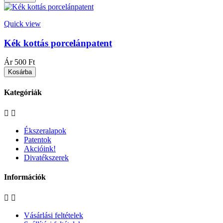
Quick view
Kék kottás porcelánpatent
Ár
500 Ft
Kosárba
Kategóriák


Ékszeralapok
Patentok
Akcióink!
Divatékszerek
Információk


Vásárlási feltételek