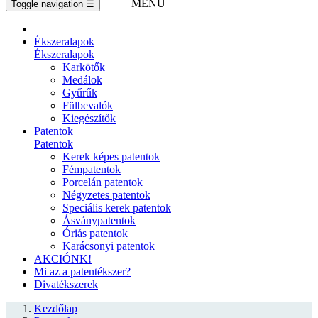
MENÜ
Toggle navigation
☰
Ékszeralapok
Ékszeralapok
Karkötők
Medálok
Gyűrűk
Fülbevalók
Kiegészítők
Patentok
Patentok
Kerek képes patentok
Fémpatentok
Porcelán patentok
Négyzetes patentok
Speciális kerek patentok
Ásványpatentok
Óriás patentok
Karácsonyi patentok
AKCIÓNK!
Mi az a patentékszer?
Divatékszerek
Kezdőlap